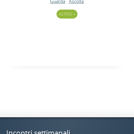
Guarda
Ascolta
ALTRO
»
Incontri settimanali