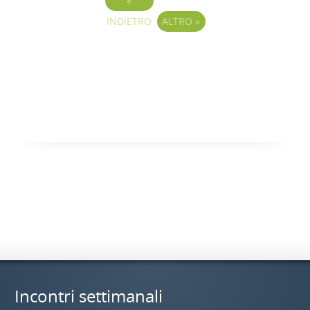
«
INDIETRO
ALTRO
»
Incontri settimanali