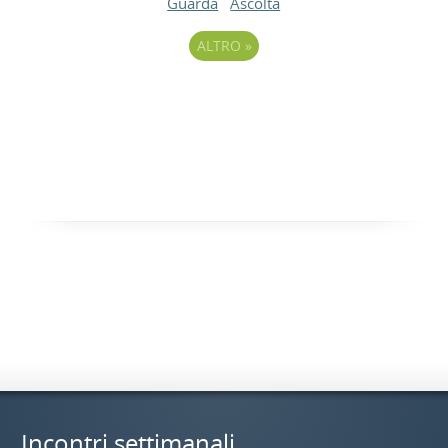
Guarda
Ascolta
ALTRO
»
Incontri settimanali