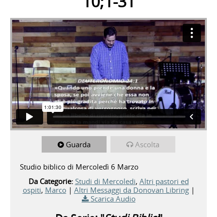
10;1-31
Guarda
Ascolta
Studio biblico di Mercoledì 6 Marzo
Da Categorie:
Studi di Mercoledi
,
Altri pastori ed
ospiti
,
Marco
|
Altri Messaggi da Donovan Libring
|
Scarica Audio