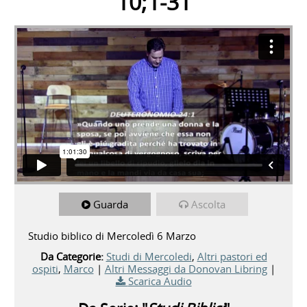
10;1-31
Guarda
Ascolta
Studio biblico di Mercoledì 6 Marzo
Da Categorie:
Studi di Mercoledi
,
Altri pastori ed
ospiti
,
Marco
|
Altri Messaggi da Donovan Libring
|
Scarica Audio