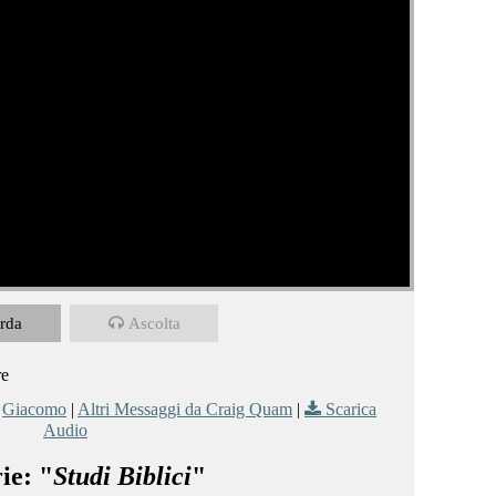
rda
Ascolta
re
,
Giacomo
|
Altri Messaggi da Craig Quam
|
Scarica
Audio
ie: "
Studi Biblici
"