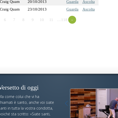
Craig Quam
20/10/2013
Guarda
Ascolta
Craig Quam
23/10/2013
Guarda
Ascolta
6
7
8
9
10
11
…118
»
Versetto di oggi
Ma come colui che vi ha
hiamati è santo, anche voi siate
anti in tutta la vostra condotta,
oiché sta scritto: «Siate santi,