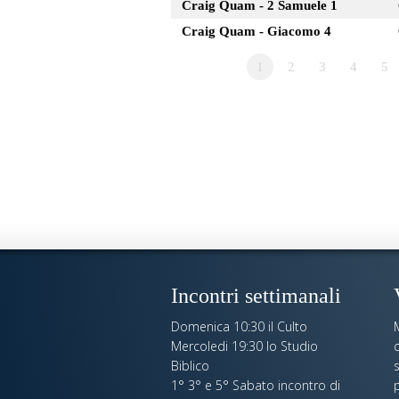
Craig Quam - 2 Samuele 1
Craig Quam - Giacomo 4
1
2
3
4
5
Incontri settimanali
Domenica 10:30 il Culto
Mercoledi 19:30 lo Studio
c
Biblico
s
1° 3° e 5° Sabato incontro di
p