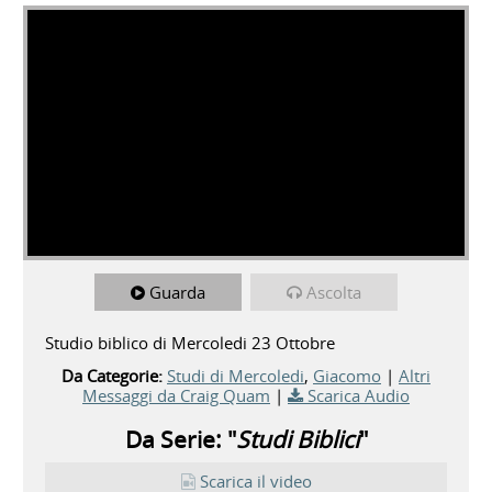
Guarda
Ascolta
Studio biblico di Mercoledi 23 Ottobre
Da Categorie:
Studi di Mercoledi
,
Giacomo
|
Altri
Messaggi da Craig Quam
|
Scarica Audio
Da Serie: "
Studi Biblici
"
Scarica il video