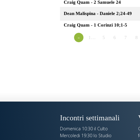
Craig Quam - 2 Samuele 24
Dean Malispina - Daniele 2;24-49
Craig Quam - 1 Corinzi 10;1-5
«
1…
5
6
7
8
Incontri settimanali
Domenica 10:30 il Culto
C
Mercoledi 19:30 lo Studio