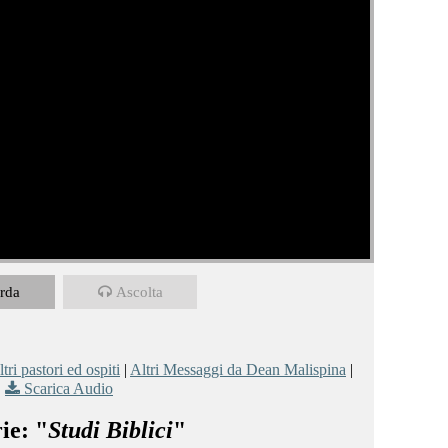
rda
Ascolta
tri pastori ed ospiti
|
Altri Messaggi da Dean Malispina
|
Scarica Audio
ie: "
Studi Biblici
"