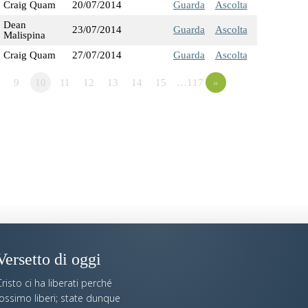
Craig Quam
20/07/2014
Guarda
Ascolta
Dean
23/07/2014
Guarda
Ascolta
Malispina
Craig Quam
27/07/2014
Guarda
Ascolta
9
10
11
12
13
14
15
…117
»
Versetto di oggi
risto ci ha liberati perché
fossimo liberi; state dunque