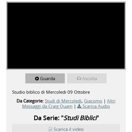
Guarda
Ascolta
Studio biblico di Mercoledi 09 Ottobre
Da Categorie:
Studi di Mercoledi
,
Giacomo
|
Altri
Messaggi da Craig Quam
|
Scarica Audio
Da Serie: "
Studi Biblici
"
Scarica il video