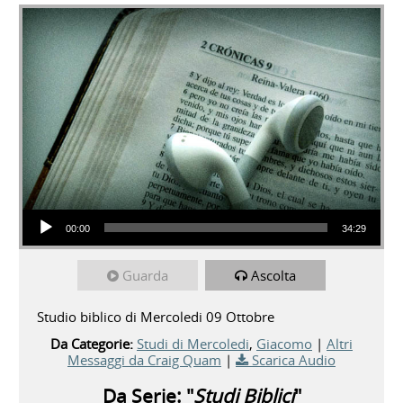
Audio Player
00:00
34:29
Guarda
Ascolta
Studio biblico di Mercoledi 09 Ottobre
Da Categorie:
Studi di Mercoledi
,
Giacomo
|
Altri
Messaggi da Craig Quam
|
Scarica Audio
Da Serie: "
Studi Biblici
"