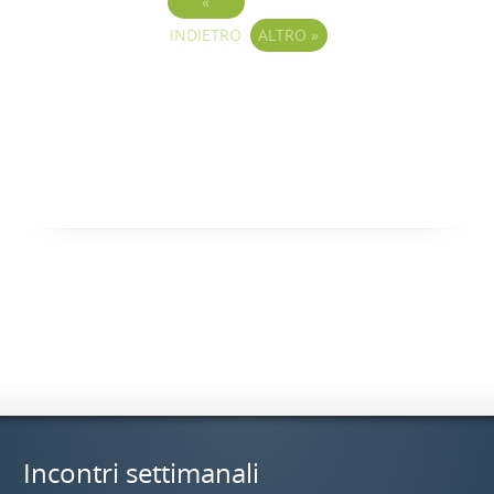
«
INDIETRO
ALTRO
»
Incontri settimanali