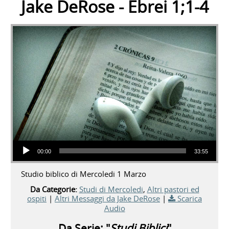
Jake DeRose - Ebrei 1;1-4
Audio Player
00:00
33:55
Studio biblico di Mercoledi 1 Marzo
Da Categorie:
Studi di Mercoledi
,
Altri pastori ed
ospiti
|
Altri Messaggi da Jake DeRose
|
Scarica
Audio
Da Serie: "
Studi Biblici
"