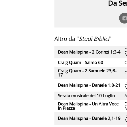
Da Ser
Altro da "
Studi Biblici
"
D
Dean Malispina - 2 Corinzi 1;3-4
M
Craig Quam - Salmo 60
C
Craig Quam - 2 Samuele 23;8-
C
17
D
Dean Malispina - Daniele 1;8-21
M
Serata musicale del 10 Luglio
A
Dean Malispina - Un Altra Voce
D
In Piazza
M
D
Dean Malispina - Daniele 2;1-19
M