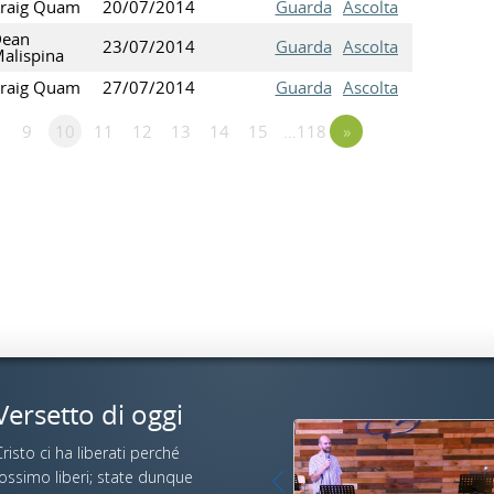
raig Quam
20/07/2014
Guarda
Ascolta
ean
23/07/2014
Guarda
Ascolta
alispina
raig Quam
27/07/2014
Guarda
Ascolta
9
10
11
12
13
14
15
…118
»
Versetto di oggi
risto ci ha liberati perché
fossimo liberi; state dunque