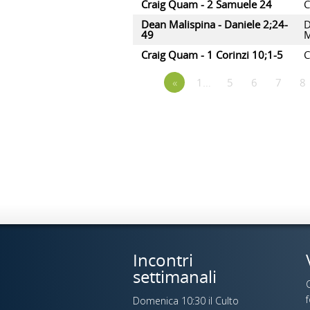
Craig Quam - 2 Samuele 24
C
Dean Malispina - Daniele 2;24-
D
49
M
Craig Quam - 1 Corinzi 10;1-5
C
«
1…
5
6
7
8
Incontri
settimanali
C
Domenica 10:30 il Culto