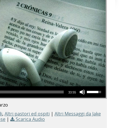
Usa i tasti freccia su/giù per aumentare o diminuire il volume.
33:55
arzo
i
,
Altri pastori ed ospiti
|
Altri Messaggi da Jake
se
|
Scarica Audio