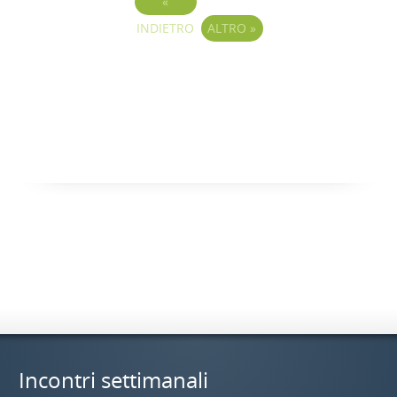
«
INDIETRO
ALTRO
»
Incontri settimanali