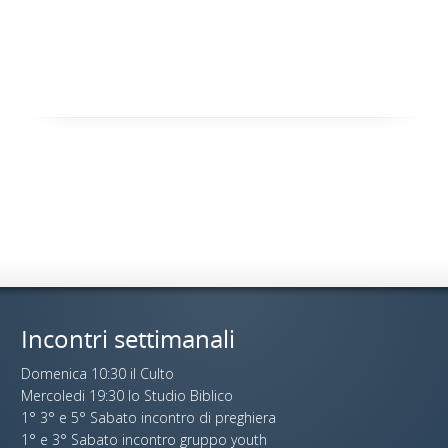
Incontri settimanali
Domenica 10:30 il Culto
Mercoledi 19:30 lo Studio Biblico
1° 3° e 5° Sabato incontro di preghiera
1° e 3° Sabato incontro gruppo youth