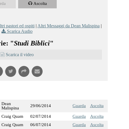
rda
Ascolta
tri pastori ed ospiti
|
Altri Messaggi da Dean Malispina
|
Scarica Audio
ie: "
Studi Biblici
"
Scarica il video
Dean
29/06/2014
Guarda
Ascolta
Malispina
Craig Quam
02/07/2014
Guarda
Ascolta
Craig Quam
06/07/2014
Guarda
Ascolta