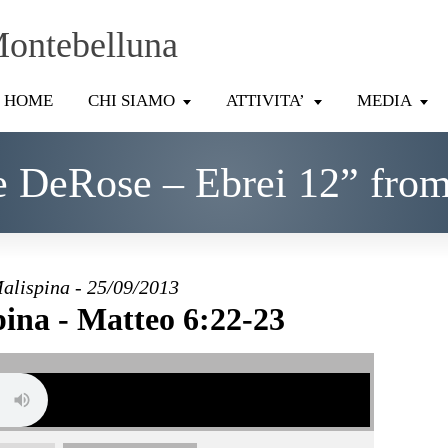
Montebelluna
HOME
CHI SIAMO
ATTIVITA’
MEDIA
e DeRose – Ebrei 12” fro
alispina - 25/09/2013
ina - Matteo 6:22-23