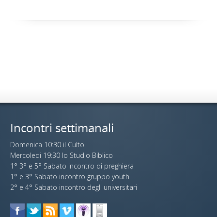
Incontri settimanali
Domenica 10:30 il Culto
Mercoledi 19:30 lo Studio Biblico
1° 3° e 5° Sabato incontro di preghiera
1° e 3° Sabato incontro gruppo youth
2° e 4° Sabato incontro degli universitari