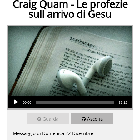
Craig Quam - Le profezie
sull arrivo di Gesu
Audio Player
00:00
31:12
Guarda
Ascolta
Messaggio di Domenica 22 Dicembre