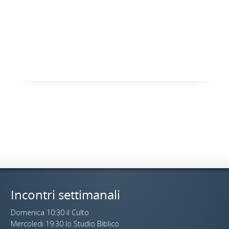
Incontri settimanali
Domenica 10:30 il Culto
Mercoledi 19:30 lo Studio Biblico