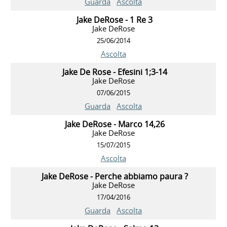
Guarda
Ascolta
Jake DeRose - 1 Re 3
Jake DeRose
25/06/2014
Ascolta
Jake De Rose - Efesini 1;3-14
Jake DeRose
07/06/2015
Guarda
Ascolta
Jake DeRose - Marco 14,26
Jake DeRose
15/07/2015
Ascolta
Jake DeRose - Perche abbiamo paura ?
Jake DeRose
17/04/2016
Guarda
Ascolta