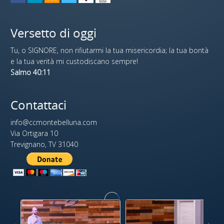
Versetto di oggi
Tu, o SIGNORE, non rifiutarmi la tua misericordia; la tua bontà
e la tua verità mi custodiscano sempre!
Salmo 40:11
Contattaci
info@ccmontebelluna.com
Via Ortigara 10
Trevignano, TV 31040