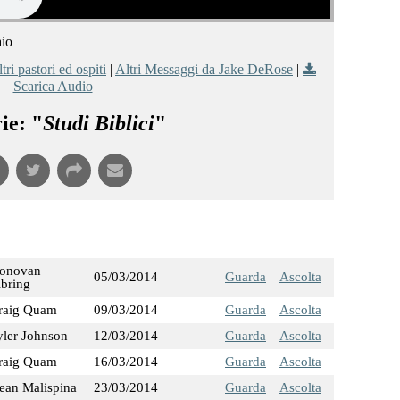
aio
tri pastori ed ospiti
|
Altri Messaggi da Jake DeRose
|
Scarica Audio
ie: "
Studi Biblici
"
onovan
05/03/2014
Guarda
Ascolta
ibring
raig Quam
09/03/2014
Guarda
Ascolta
yler Johnson
12/03/2014
Guarda
Ascolta
raig Quam
16/03/2014
Guarda
Ascolta
ean Malispina
23/03/2014
Guarda
Ascolta