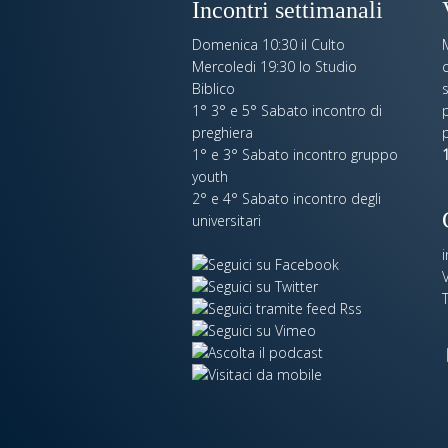
Incontri settimanali
Domenica 10:30 il Culto
Mercoledi 19:30 lo Studio
c
Biblico
s
1° 3° e 5° Sabato incontro di
p
preghiera
1° e 3° Sabato incontro gruppo
1
youth
2° e 4° Sabato incontro degli
universitari
V