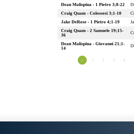
Dean Malispina - 1 Pietro 3;8-22
D
Craig Quam - Colossesi 3;1-10
C
Jake DeRose - 1 Pietro 4;1-19
J
Craig Quam - 2 Samuele 19;15-
C
36
Dean Malispina - Giovanni 21;1-
D
14
«
1
2
3
4