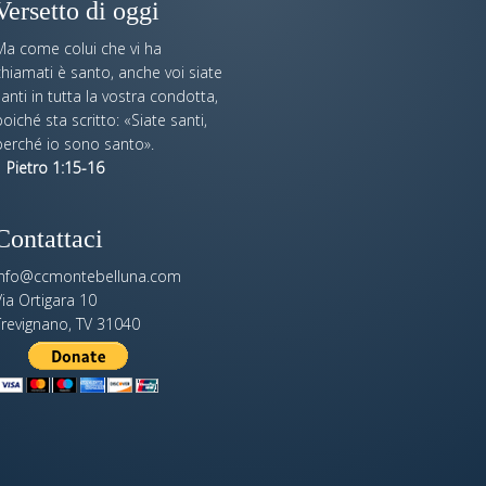
Versetto di oggi
Ma come colui che vi ha
hiamati è santo, anche voi siate
anti in tutta la vostra condotta,
oiché sta scritto: «Siate santi,
perché io sono santo».
 Pietro 1:15-16
Contattaci
info@ccmontebelluna.com
ia Ortigara 10
Trevignano, TV 31040