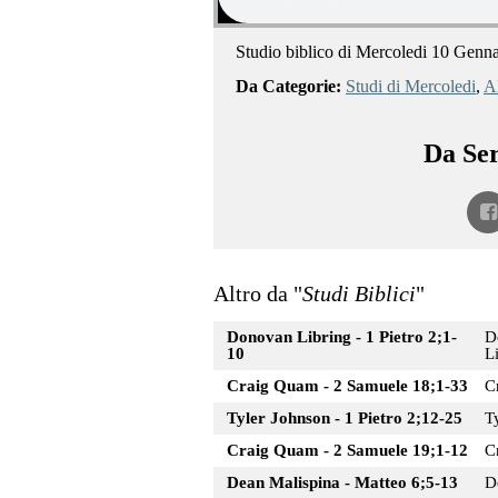
Studio biblico di Mercoledi 10 Genn
Da Categorie:
Studi di Mercoledi
,
Al
Da Ser
Altro da "
Studi Biblici
"
Donovan Libring - 1 Pietro 2;1-
D
10
L
Craig Quam - 2 Samuele 18;1-33
C
Tyler Johnson - 1 Pietro 2;12-25
T
Craig Quam - 2 Samuele 19;1-12
C
Dean Malispina - Matteo 6;5-13
D