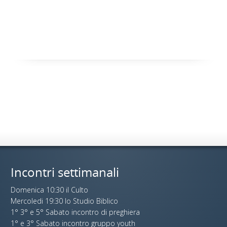
Incontri settimanali
Domenica 10:30 il Culto
Mercoledi 19:30 lo Studio Biblico
1° 3° e 5° Sabato incontro di preghiera
1° e 3° Sabato incontro gruppo youth