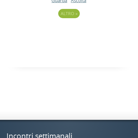
Guarda
Ascolta
ALTRO
»
Incontri settimanali