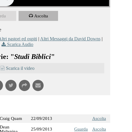
rda
Ascolta
e
ltri pastori ed ospiti
|
Altri Messaggi da David Downs
|
Scarica Audio
ie: "
Studi Biblici
"
Scarica il video
Craig Quam
22/09/2013
Ascolta
Dean
25/09/2013
Guarda
Ascolta
Malispina