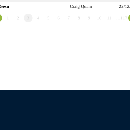
 Gesu
Craig Quam
22/12
1
2
3
4
5
6
7
8
9
10
11
…117