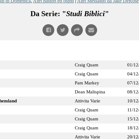
udi di Domenica
,
Altri pastori ed ospiti
|
Altri Messaggi da Jake DeRose
Da Serie: "
Studi Biblici
"
Craig Quam
01/12
Craig Quam
04/12
Pam Markey
07/12
Dean Malispina
08/12
nhemland
Attivita Varie
10/12
Craig Quam
11/12
Craig Quam
15/12
Craig Quam
18/12
Attivita Varie
20/12