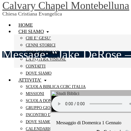
Calvary Chapel Montebelluna
Chiesa Cristiana Evangelica
HOME
CHI SIAMO
CHI E’ GESU’
CENNI STORICI
Message: “Jake DeRose – 
COSA CREDIAMO
LA NOSTRA VISIONE
CONTATTI
DOVE SIAMO
ATTIVITA’
SCUOLA BIBLICA CCBC ITALIA
MISSIONI
SCUOLA DOMENICALE
GRUPPO GIOVANI
INCONTRO DELLE SORELLE
DOVE SIAMO
Messaggio di Domenica 1 Gennaio
CALENDARIO