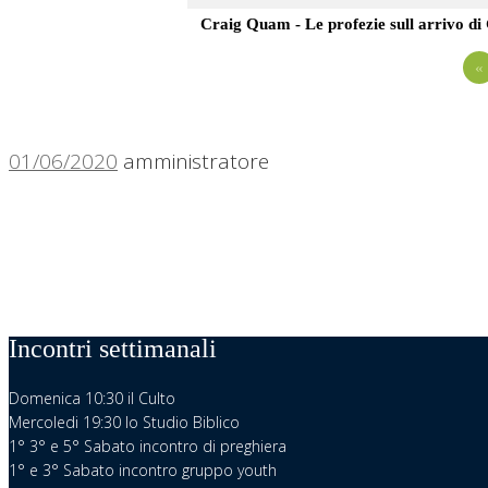
Craig Quam - Le profezie sull arrivo di
«
01/06/2020
amministratore
Incontri settimanali
Domenica 10:30 il Culto
Mercoledi 19:30 lo Studio Biblico
1° 3° e 5° Sabato incontro di preghiera
1° e 3° Sabato incontro gruppo youth