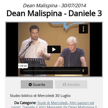
Dean Malispina - 30/07/2014
Dean Malispina - Daniele 3
Guarda
Ascolta
Studio biblico di Mercoledi 30 Luglio
Da Categorie:
Studi di Mercoledi
,
Altri pastori ed
ospiti
,
Daniele
|
Altri Messaggi da Dean Malispina
|