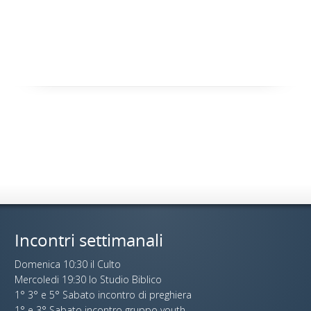
Incontri settimanali
Domenica 10:30 il Culto
Mercoledi 19:30 lo Studio Biblico
1° 3° e 5° Sabato incontro di preghiera
1° e 3° Sabato incontro gruppo youth