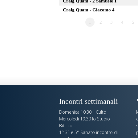
Craig Quam - 2 Samuele 1
Craig Quam - Giacomo 4
1
2
3
4
5
Incontri settimanali
Domenica 10:30 il Culto
Mercoledi 19:30 lo Studio
c
Biblico
s
1° 3° e 5° Sabato incontro di
p