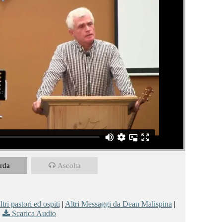
rda
Ascolta
tri pastori ed ospiti
|
Altri Messaggi da Dean Malispina
|
Scarica Audio