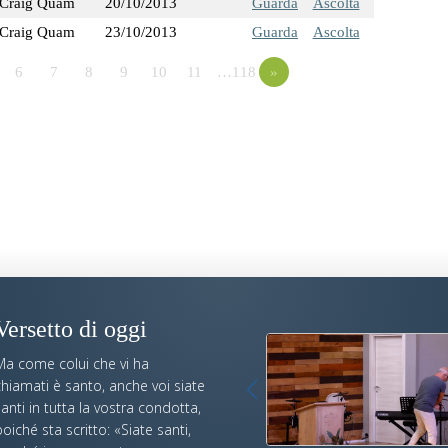
Craig Quam
20/10/2013
Guarda
Ascolta
Craig Quam
23/10/2013
Guarda
Ascolta
6
7
8
9
10
11
…118
»
Versetto di oggi
Ma come colui che vi ha
hiamati è santo, anche voi siate
anti in tutta la vostra condotta,
oiché sta scritto: «Siate santi,