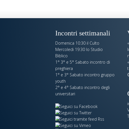
Incontri settimanali
Domenica 10:30 il Culto
Mercoledi 19:30 lo Studio
Biblico
n
1° 3° e 5° Sabato incontro di
«
preghiera
t
1° e 3° Sabato incontro gruppo
youth
2° e 4° Sabato incontro degli
universitari
V