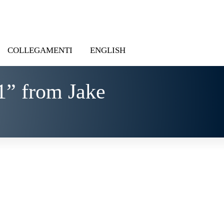
COLLEGAMENTI
ENGLISH
1” from Jake