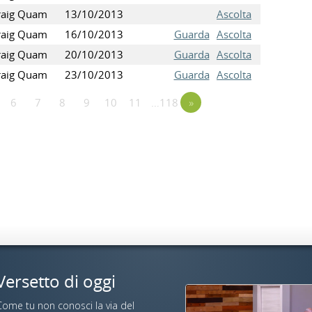
raig Quam
13/10/2013
Ascolta
raig Quam
16/10/2013
Guarda
Ascolta
raig Quam
20/10/2013
Guarda
Ascolta
raig Quam
23/10/2013
Guarda
Ascolta
6
7
8
9
10
11
…118
»
Versetto di oggi
Come tu non conosci la via del