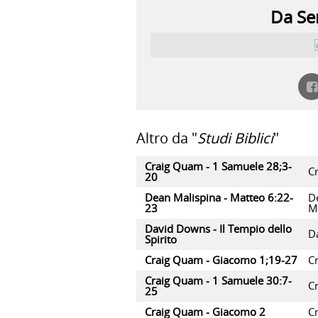
Da Ser
Altro da "
Studi Biblici
"
Craig Quam - 1 Samuele 28;3-
C
20
Dean Malispina - Matteo 6:22-
D
23
M
David Downs - Il Tempio dello
D
Spirito
Craig Quam - Giacomo 1;19-27
C
Craig Quam - 1 Samuele 30:7-
C
25
Craig Quam - Giacomo 2
C