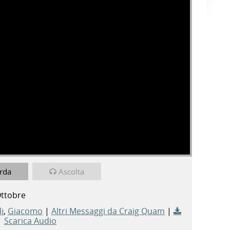
rda
Ascolta
Ottobre
i
,
Giacomo
|
Altri Messaggi da Craig Quam
|
Scarica Audio