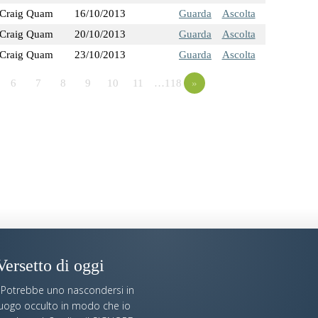
Craig Quam
16/10/2013
Guarda
Ascolta
Craig Quam
20/10/2013
Guarda
Ascolta
Craig Quam
23/10/2013
Guarda
Ascolta
6
7
8
9
10
11
…118
»
Versetto di oggi
«Potrebbe uno nascondersi in
luogo occulto in modo che io