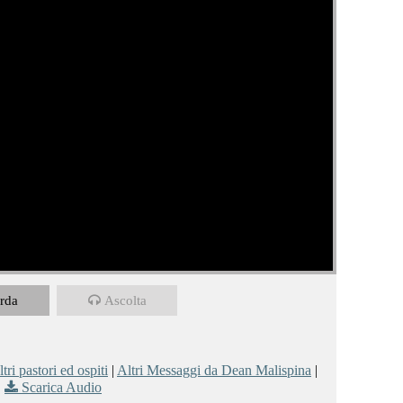
rda
Ascolta
tri pastori ed ospiti
|
Altri Messaggi da Dean Malispina
|
Scarica Audio