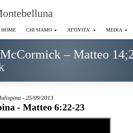
Montebelluna
HOME
CHI SIAMO
ATTIVITA’
MEDIA
 McCormick – Matteo 14;
k
alispina - 25/09/2013
ina - Matteo 6:22-23