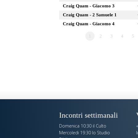
Craig Quam - Giacomo 3
Craig Quam - 2 Samuele 1
Craig Quam - Giacomo 4
1
2
3
4
5
Incontri settimanali
Domenica 10:30 il Culto
Mercoledi 19:30 lo Studio