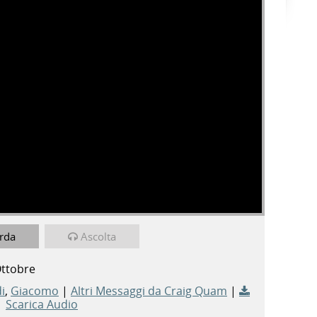
rda
Ascolta
Ottobre
i
,
Giacomo
|
Altri Messaggi da Craig Quam
|
Scarica Audio