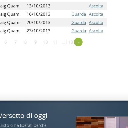
raig Quam
13/10/2013
Ascolta
raig Quam
16/10/2013
Guarda
Ascolta
raig Quam
20/10/2013
Guarda
Ascolta
raig Quam
23/10/2013
Guarda
Ascolta
6
7
8
9
10
11
…118
»
Versetto di oggi
risto ci ha liberati perché