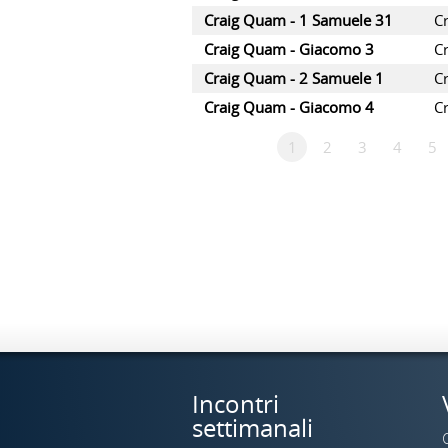
Craig Quam - 1 Samuele 31
C
Craig Quam - Giacomo 3
C
Craig Quam - 2 Samuele 1
C
Craig Quam - Giacomo 4
C
1
2
3
4
5
Incontri
settimanali
C