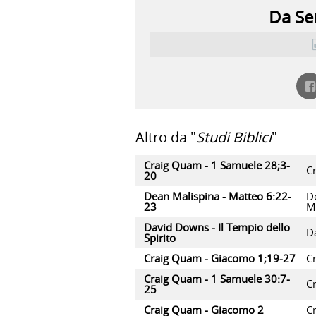
Da Ser
Altro da "
Studi Biblici
"
Craig Quam - 1 Samuele 28;3-
C
20
Dean Malispina - Matteo 6:22-
D
23
M
David Downs - Il Tempio dello
D
Spirito
Craig Quam - Giacomo 1;19-27
C
Craig Quam - 1 Samuele 30:7-
C
25
Craig Quam - Giacomo 2
C