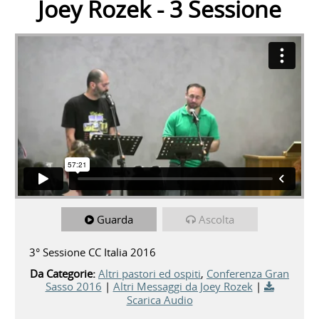
Joey Rozek - 3 Sessione
Guarda
Ascolta
3° Sessione CC Italia 2016
Da Categorie:
Altri pastori ed ospiti
,
Conferenza Gran
Sasso 2016
|
Altri Messaggi da Joey Rozek
|
Scarica Audio