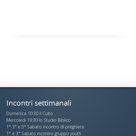
Incontri settimanali
Domenica 10:30 il Culto
Mercoledi 19:30 lo Studio Biblico
1° 3° e 5° Sabato incontro di preghiera
1° e 3° Sabato incontro gruppo youth