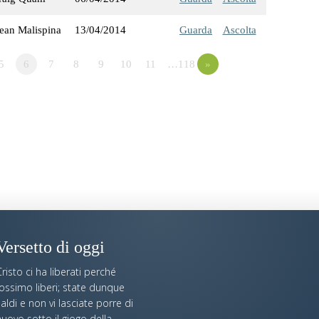
ean Malispina
13/04/2014
Guarda
Ascolta
5
6
7
8
9
10
11
…118
»
Versetto di oggi
risto ci ha liberati perché
fossimo liberi; state dunque
aldi e non vi lasciate porre di
uovo sotto il giogo della