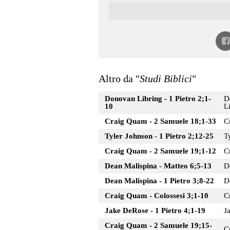
Altro da "
Studi Biblici
"
Donovan Libring - 1 Pietro 2;1-
D
10
L
Craig Quam - 2 Samuele 18;1-33
C
Tyler Johnson - 1 Pietro 2;12-25
T
Craig Quam - 2 Samuele 19;1-12
C
Dean Malispina - Matteo 6;5-13
D
Dean Malispina - 1 Pietro 3;8-22
D
Craig Quam - Colossesi 3;1-10
C
Jake DeRose - 1 Pietro 4;1-19
J
Craig Quam - 2 Samuele 19;15-
C