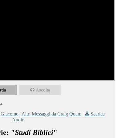
rda
Ascolta
re
,
Giacomo
|
Altri Messaggi da Craig Quam
|
Scarica
Audio
ie: "
Studi Biblici
"