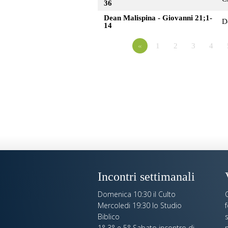
36
Dean Malispina - Giovanni 21;1-
D
14
«
1
2
3
4
Incontri settimanali
Domenica 10:30 il Culto
C
Mercoledi 19:30 lo Studio
Biblico
s
1° 3° e 5° Sabato incontro di
n