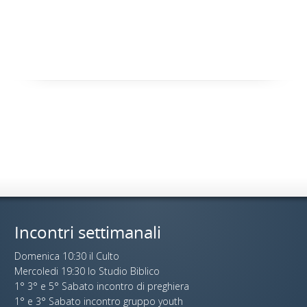
Incontri settimanali
Domenica 10:30 il Culto
Mercoledi 19:30 lo Studio Biblico
1° 3° e 5° Sabato incontro di preghiera
1° e 3° Sabato incontro gruppo youth