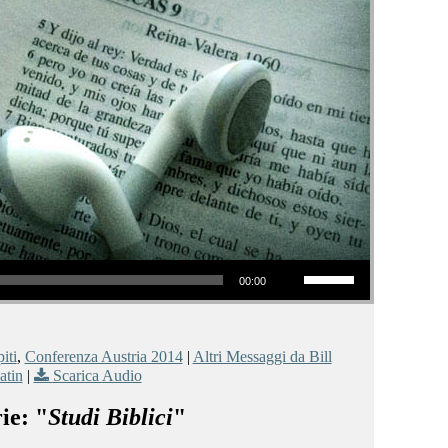
Usa i tasti freccia su/giù per aumentare o diminuire il volume.
00:00
iti
,
Conferenza Austria 2014
|
Altri Messaggi da Bill
atin
|
Scarica Audio
ie: "
Studi Biblici
"