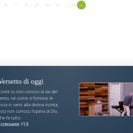
6
7
8
9
10
11
…118
»
Versetto di oggi
Come tu non conosci la via del
vento, né come si formino le
ssa in seno alla donna incinta,
osì non conosci l’opera di Dio,
he fa tutto.
cclesiaste 11:5