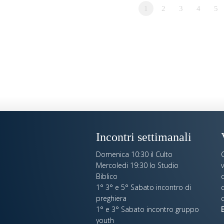
1
2
3
4
5
Incontri settimanali
Domenica 10:30 il Culto
Mercoledi 19:30 lo Studio
Biblico
o
1° 3° e 5° Sabato incontro di
c
preghiera
c
1° e 3° Sabato incontro gruppo
E
youth