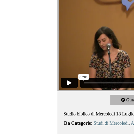
Landon Rogers - Colossesi 3.12-17
fr
Gua
Studio biblico di Mercoledi 18 Lugli
Da Categorie:
Studi di Mercoledi
,
A