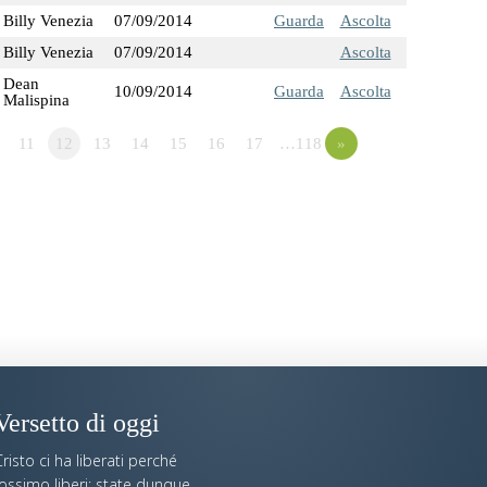
Billy Venezia
07/09/2014
Guarda
Ascolta
Billy Venezia
07/09/2014
Ascolta
Dean
10/09/2014
Guarda
Ascolta
Malispina
11
12
13
14
15
16
17
…118
»
Versetto di oggi
risto ci ha liberati perché
fossimo liberi; state dunque