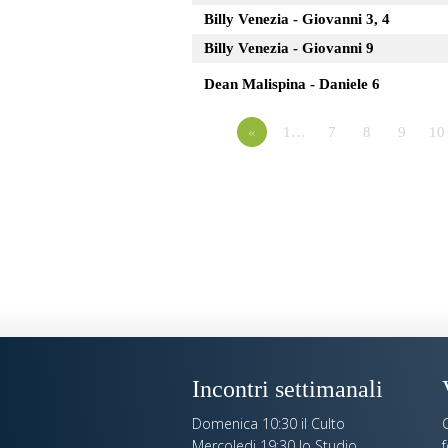
Billy Venezia - Giovanni 3, 4
Billy Venezia - Giovanni 9
Dean Malispina - Daniele 6
«
1…
7
8
9
10
Incontri settimanali
Domenica 10:30 il Culto
C
Mercoledi 19:30 lo Studio