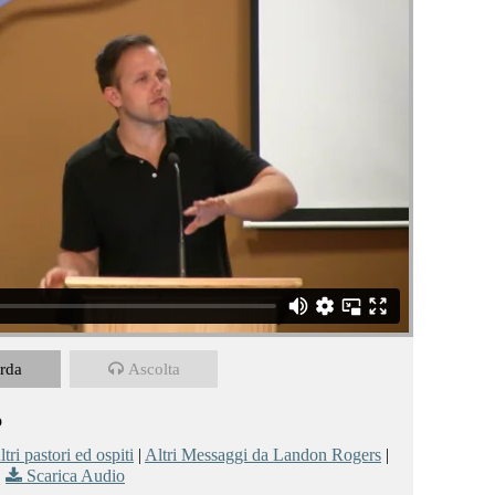
om
CALVARY CHAPEL MONTEBELLUNA
on
Vimeo
.
rda
Ascolta
o
ltri pastori ed ospiti
|
Altri Messaggi da Landon Rogers
|
Scarica Audio