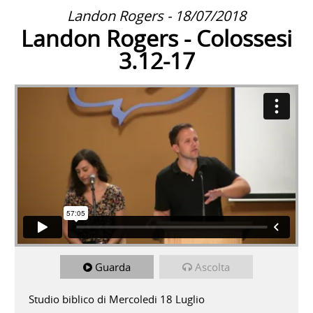
Landon Rogers - 18/07/2018
Landon Rogers - Colossesi
3.12-17
Landon Rogers - Colossesi 3.12-17
from
CALVARY
CHAPEL MONTEBELLUNA
on
Vimeo
.
Guarda
Ascolta
Studio biblico di Mercoledi 18 Luglio