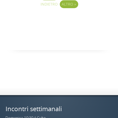
INDIETRO
ALTRO
»
Incontri settimanali
Domenica 10:30 il Culto