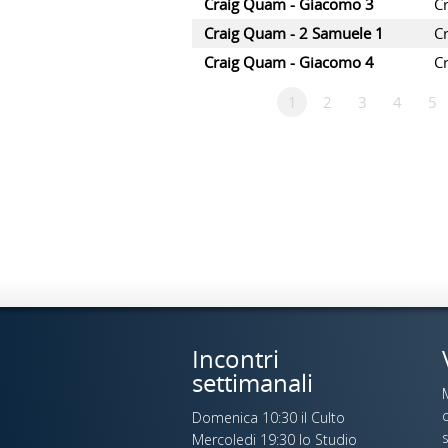
Craig Quam - Giacomo 3
C
Craig Quam - 2 Samuele 1
C
Craig Quam - Giacomo 4
C
1
2
3
4
5
Incontri
settimanali
c
Domenica 10:30 il Culto
s
Mercoledi 19:30 lo Studio