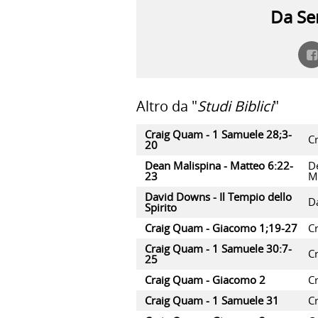
Da Ser
Altro da "
Studi Biblici
"
Craig Quam - 1 Samuele 28;3-
C
20
Dean Malispina - Matteo 6:22-
D
23
M
David Downs - Il Tempio dello
D
Spirito
Craig Quam - Giacomo 1;19-27
C
Craig Quam - 1 Samuele 30:7-
C
25
Craig Quam - Giacomo 2
C
Craig Quam - 1 Samuele 31
C