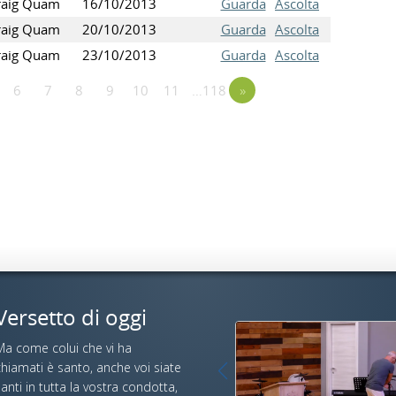
raig Quam
16/10/2013
Guarda
Ascolta
raig Quam
20/10/2013
Guarda
Ascolta
raig Quam
23/10/2013
Guarda
Ascolta
6
7
8
9
10
11
…118
»
Versetto di oggi
Ma come colui che vi ha
hiamati è santo, anche voi siate
anti in tutta la vostra condotta,