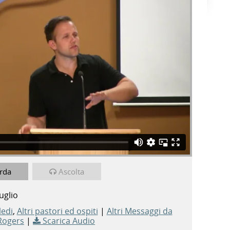
7
from
CALVARY CHAPEL MONTEBELLUNA
on
rda
Ascolta
uglio
ledi
,
Altri pastori ed ospiti
|
Altri Messaggi da
Rogers
|
Scarica Audio