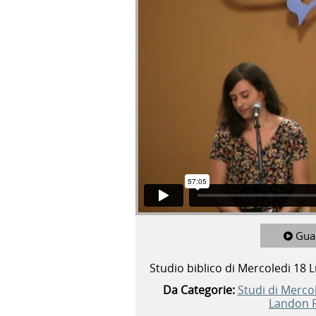
Landon Rogers - Colossesi 3.12-1
Vimeo
.
Gua
Studio biblico di Mercoledi 18 L
Da Categorie:
Studi di Merco
Landon 