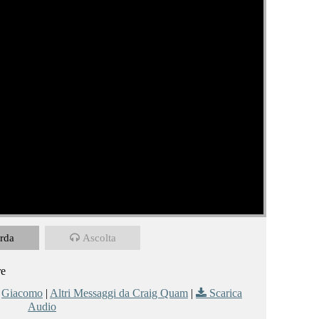
rda
Ascolta
re
,
Giacomo
|
Altri Messaggi da Craig Quam
|
Scarica
Audio