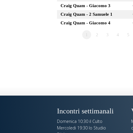
Craig Quam - Giacomo 3
Craig Quam - 2 Samuele 1
Craig Quam - Giacomo 4
1
2
3
4
5
Incontri settimanali
Domenica 10:30 il Culto
Mercoledi 19:30 lo Studio
c