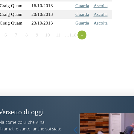
Craig Quam
16/10/2013
Guarda
Ascolta
Craig Quam
20/10/2013
Guarda
Ascolta
Craig Quam
23/10/2013
Guarda
Ascolta
6
7
8
9
10
11
…118
»
Versetto di oggi
Ma come colui che vi ha
hiamati è santo, anche voi siate