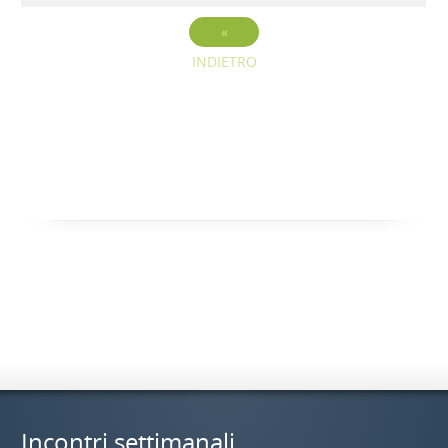
«
INDIETRO
Incontri settimanali