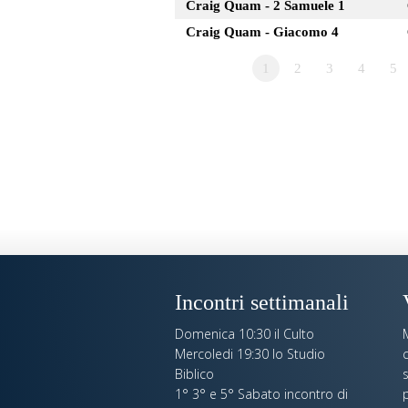
Craig Quam - 2 Samuele 1
Craig Quam - Giacomo 4
1
2
3
4
5
Incontri settimanali
Domenica 10:30 il Culto
Mercoledi 19:30 lo Studio
c
Biblico
s
1° 3° e 5° Sabato incontro di
p