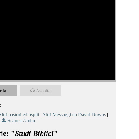
rda
Ascolta
e
ltri pastori ed ospiti
|
Altri Messaggi da David Downs
|
Scarica Audio
ie: "
Studi Biblici
"