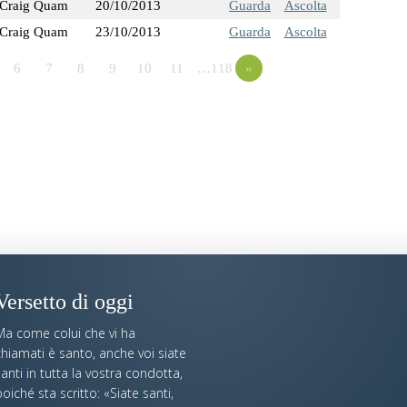
Craig Quam
20/10/2013
Guarda
Ascolta
Craig Quam
23/10/2013
Guarda
Ascolta
6
7
8
9
10
11
…118
»
Versetto di oggi
Ma come colui che vi ha
hiamati è santo, anche voi siate
anti in tutta la vostra condotta,
oiché sta scritto: «Siate santi,