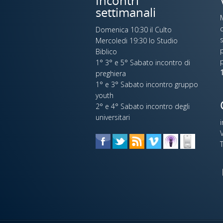
Incontri
settimanali
c
Domenica 10:30 il Culto
s
Mercoledi 19:30 lo Studio
p
Biblico
1° 3° e 5° Sabato incontro di
1
preghiera
1° e 3° Sabato incontro gruppo
youth
2° e 4° Sabato incontro degli
universitari
V