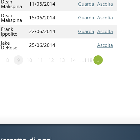
Dean
11/06/2014
Guarda
Ascolta
Malispina
Dean
15/06/2014
Guarda
Ascolta
Malispina
Frank
22/06/2014
Guarda
Ascolta
Ippolito
Jake
25/06/2014
Ascolta
DeRose
8
9
10
11
12
13
14
…118
»