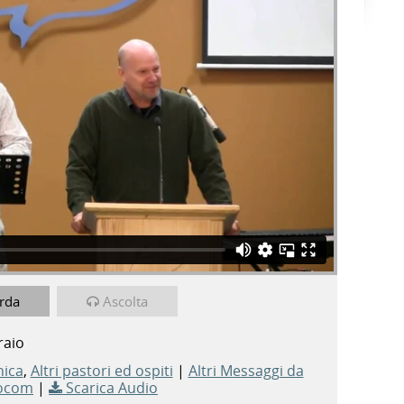
rda
Ascolta
raio
nica
,
Altri pastori ed ospiti
|
Altri Messaggi da
ocom
|
Scarica Audio