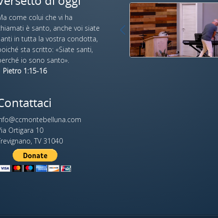
Versetto di oggi
Ma come colui che vi ha
hiamati è santo, anche voi siate
anti in tutta la vostra condotta,
oiché sta scritto: «Siate santi,
perché io sono santo».
 Pietro 1:15-16
Contattaci
info@ccmontebelluna.com
ia Ortigara 10
Trevignano, TV 31040