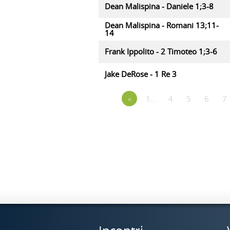
Dean Malispina - Daniele 1;3-8
Dean Malispina - Romani 13;11-
14
Frank Ippolito - 2 Timoteo 1;3-6
Jake DeRose - 1 Re 3
«
1…
4
5
6
7