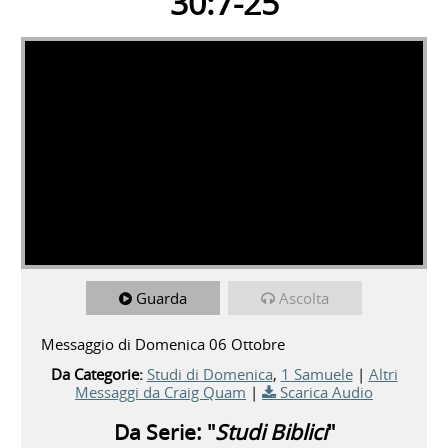
30:7-25
Guarda
Ascolta
Messaggio di Domenica 06 Ottobre
Da Categorie:
Studi di Domenica
,
1 Samuele
|
Altri
Messaggi da Craig Quam
|
Scarica Audio
Da Serie: "
Studi Biblici
"