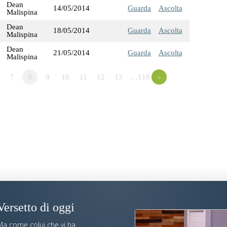
Dean
14/05/2014
Guarda
Ascolta
Malispina
Dean
18/05/2014
Guarda
Ascolta
Malispina
Dean
21/05/2014
Guarda
Ascolta
Malispina
7
8
9
10
11
12
13
…118
»
Versetto di oggi
Ma come colui che vi ha