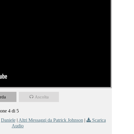
rda
Ascolta
ione 4 di 5
,
Daniele
|
Altri Messaggi da Patrick Johnson
|
Scarica
Audio