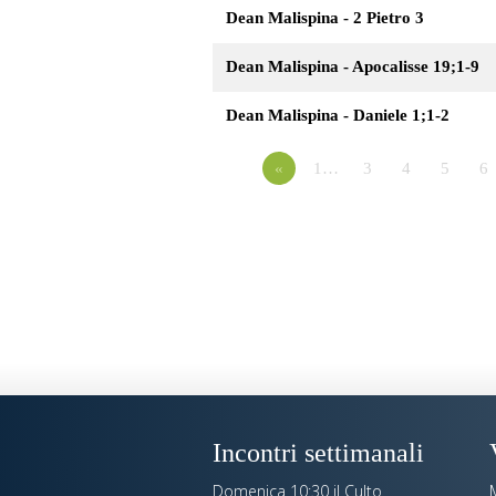
Dean Malispina - 2 Pietro 3
Dean Malispina - Apocalisse 19;1-9
Dean Malispina - Daniele 1;1-2
«
1…
3
4
5
6
Incontri settimanali
Domenica 10:30 il Culto