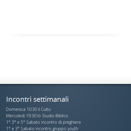
Incontri settimanali
Domenica 10:30 il Culto
Mercoledi 19:30 lo Studio Biblico
1° 3° e 5° Sabato incontro di preghiera
1° e 3° Sabato incontro gruppo youth