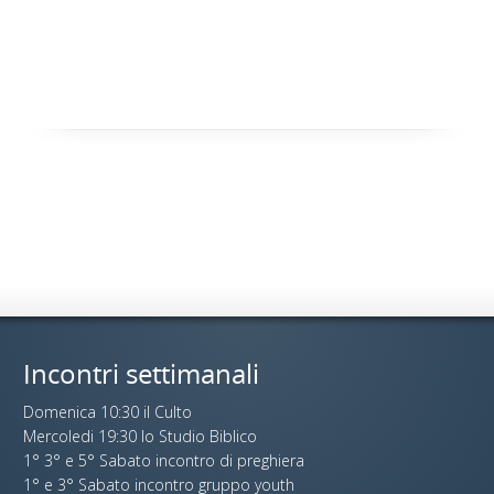
Incontri settimanali
Domenica 10:30 il Culto
Mercoledi 19:30 lo Studio Biblico
1° 3° e 5° Sabato incontro di preghiera
1° e 3° Sabato incontro gruppo youth