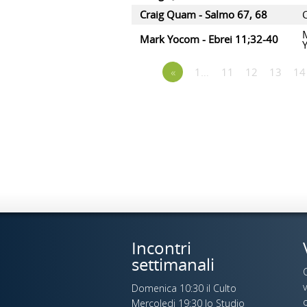
Craig Quam - Salmo 67, 68
Mark Yocom - Ebrei 11;32-40
«
1…
11
12
13
14
Incontri
settimanali
Domenica 10:30 il Culto
o
Mercoledi 19:30 lo Studio