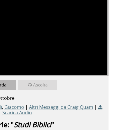
rda
Ascolta
Ottobre
i
,
Giacomo
|
Altri Messaggi da Craig Quam
|
Scarica Audio
ie: "
Studi Biblici
"