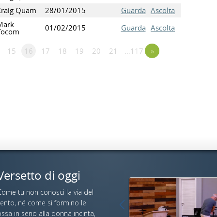
Craig Quam
28/01/2015
Guarda
Ascolta
Mark
01/02/2015
Guarda
Ascolta
Yocom
15
16
17
18
19
20
21
…117
»
Versetto di oggi
Come tu non conosci la via del
vento, né come si formino le
ssa in seno alla donna incinta,