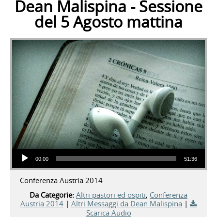
Dean Malispina - Sessione
del 5 Agosto mattina
Audio Player
00:00
51:36
Conferenza Austria 2014
Da Categorie:
Altri pastori ed ospiti
,
Conferenza
Austria 2014
|
Altri Messaggi da Dean Malispina
|
Scarica Audio